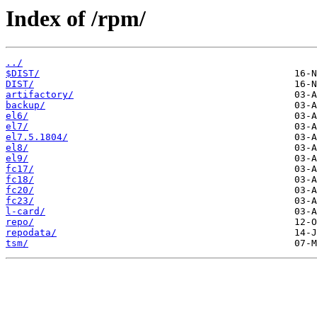
Index of /rpm/
../
$DIST/
DIST/
artifactory/
backup/
el6/
el7/
el7.5.1804/
el8/
el9/
fc17/
fc18/
fc20/
fc23/
l-card/
repo/
repodata/
tsm/